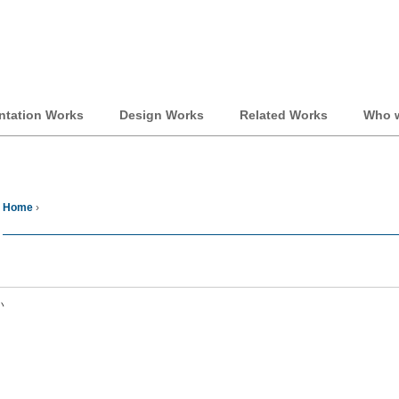
ntation Works
Design Works
Related Works
Who w
Home
›
い